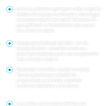
Control y precisión quirúrgica Cada cirugía se
realiza con equipos certificados y tecnología
avanzada (Vaser®, Microaire®, Retraction®)
que optimizan la remodelación del cuerpo
con mínima invasión.
Manejo personalizado del dolor Uso de
bomba de dolor, anestesia moderna y
enfermera dedicada para una recuperación
más cómoda y segura.
Resultados naturales y proporcionados
Técnica precisa que respeta las
proporciones corporales, logrando
contornos definidos y armoniosos.
Innovación reconocida preferidos por