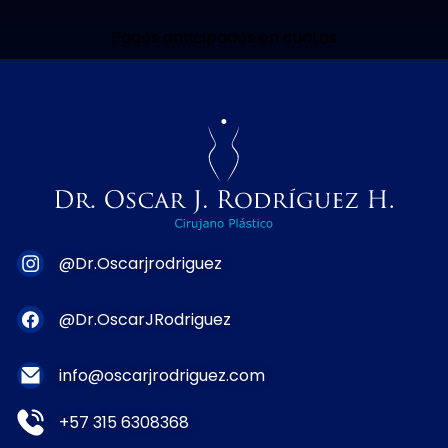
Pagos anticipados en cuotas
@Dr.Oscarjrodriguez
@Dr.OscarJRodriguez
info@oscarjrodriguez.com
+57 315 6308368