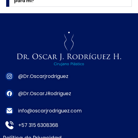
para mí?
@Dr.Oscarjrodriguez
@Dr.OscarJRodriguez
info@oscarjrodriguez.com
+57 315 6308368
Política de Privacidad