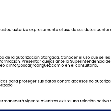
 usted autoriza expresamente el uso de sus datos confor
ueba de la autorización otorgada. Conocer el uso que se le
 información. Presentar quejas ante la Superintendencia de
o a info@oscarjrodriguez.com o en el consultorio.
icas para proteger sus datos contra accesos no autorizad
rizado.
permanecerá vigente mientras exista una relación activa c