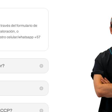
través del formulario de
valoración, o
stro celular/whatsapp +57
er?
a SCCP?