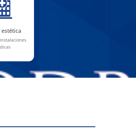
 estética
instalaciones
dicas